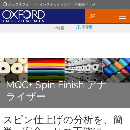
オックスフォード・インストゥルメンツー事業部ページ
JP
オックスフォード・インストゥルメンツ
採用情報
IR情報
アプリケーション
プロダクト
ニュース
MQC+ Spin Finish アナ
イベント
ライザー
お問い合わせ
スピン仕上げの分析を、簡