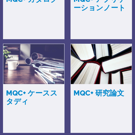
ーションノート
MQC+ ケースス
MQC+ 研究論文
タディ