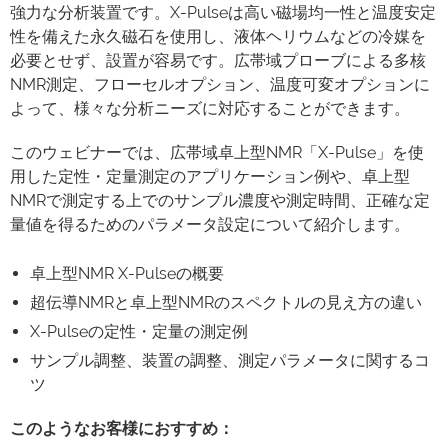
強力な分析装置です。X-Pulseは高い磁場均一性と温度安定
性を備えた永久磁石を使用し、液体ヘリウムなどの冷媒を
必要とせず、設置が容易です。広帯域プローブによる多核
NMR測定、フローセルオプション、温度可変オプションに
よって、様々な分析ニーズに対応することができます。
このウェビナーでは、広帯域卓上型NMR「X-Pulse」を使
用した定性・定量測定のアプリケーション例や、卓上型
NMRで測定する上でのサンプル濃度や測定時間、正確な定
量値を得るためのパラメータ設定について紹介します。
卓上型NMR X-Pulseの概要
超伝導NMRと卓上型NMRのスペクトルの見え方の違い
X-Pulseの定性・定量の測定例
サンプル調整、装置の調整、測定パラメータに関するコ
ツ
このようなお客様におすすめ：