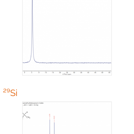
² ⁹Si