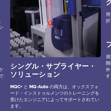
用
し、
択
ン
測
開
シングル・サプライヤー・
ケ
外
ソリューション
で
す
MQC+
と
MQ-Auto
の両方は、オックスフォ
ード・インストゥルメンツのトレーニングを
受けたエンジニアによってサポートされてい
ます。