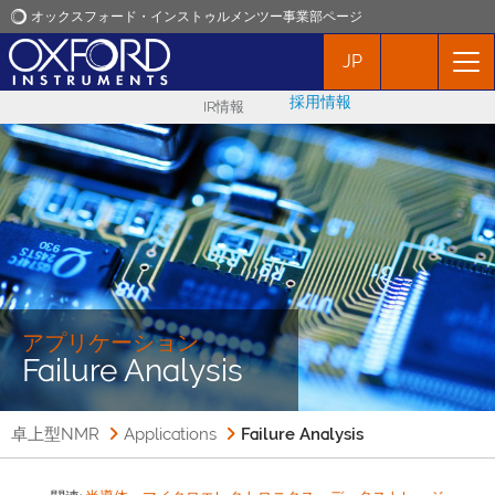
オックスフォード・インストゥルメンツー事業部ページ
JP
オックスフォード・インストゥルメンツ
採用情報
IR情報
アプリケーション
プロダクト
ニュース
イベント
アプリケーション
Failure Analysis
お問い合わせ
卓上型NMR
Applications
Failure Analysis