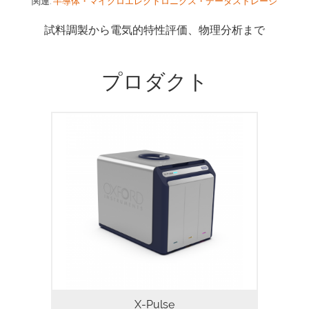
関連:
半導体・マイクロエレクトロニクス・データストレージ
試料調製から電気的特性評価、物理分析まで
プロダクト
X-Pulseは、卓上型NMRに革新的な自由度
をもたらします。X-Pulseを利用して、真
の広帯域 X-nuclei 機能、フローケミスト
リー、反応モニタリング、および温度可変
機能を組み合わせ、向上したスペクトル分
解能で、ラボの卓上において幅広い実験を
行うことが可能です。
X-Pulse