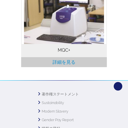
きるため、大量の試料を迅速かつ効率的に
処理することができます。NMR信号は表
面だけでなく試料のすべての部分から生成
されるため、たとえ試料が不透明であって
も、より正確な測定が保証されます。
NMR測定は決して試料にダメージを与え
ることがありませんので、試料を再測定の
ために保存しておくことや、他の方法で分
析することが可能となります。
MQC+
詳細を見る
著作権ステートメント
Sustainability
Modern Slavery
Gender Pay Report