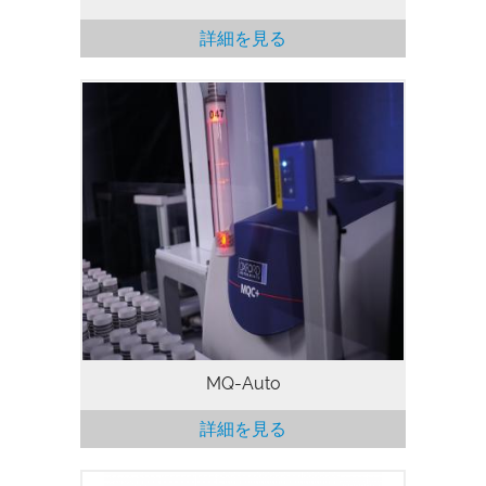
詳細を見る
世界中の何千人ものユーザーが、当社の迅
速で正確な卓上型核磁気共鳴 (NMR) 分析
装置、MQC や MQC+ シリーズによる測定
を行っています。そして、リモートや自動
化が要求される現在、MQC+ シリーズに対
応のオートサンプラーの需要が増々高まっ
ています。MQC+ の作業時間を拡張するロ
ボットシステム MQ-Auto により、ラボの
生産性と効率がさらに向上します。 MQ-
Auto は、サンプル数が多く高い処理能力
を必要としているラボや、測定時間が比較
的長い高性能アプリケーションには特に有
効です。分析サンプルが大量に積み上が
り、猫の手も借りたいという方もいらっし
MQ-Auto
ゃるでしょう。MQ-Auto に測定を任せて
いる間、技術者は他の業務に専念すること
詳細を見る
ができます。