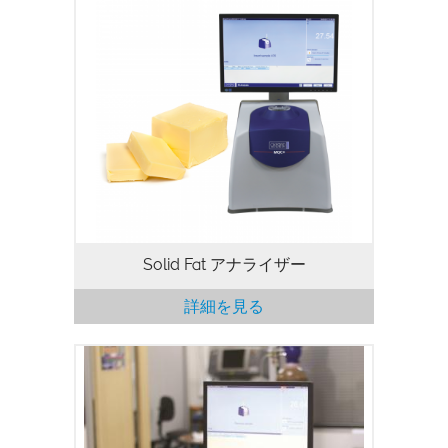
The melting profile (Solid Fat Content vs.
temperature) is an important property of
edible oils and fats used in the food
industry. It is especially important in the
bakery, confectionery…
Solid Fat アナライザー
詳細を見る
MQC +卓上型NMRアナライザーは、さま
ざまな試料中の油、水、フッ素、固形脂肪
を測定することができ、一般的には、品質
保証と品質管理に使用されています。
MQC +を使用すると数秒から数分で分析で