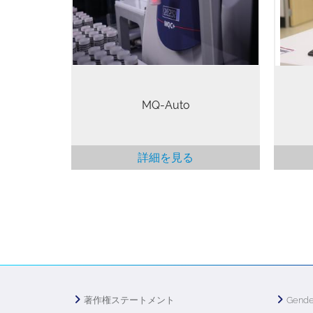
っています。MQC+ の作業時間を拡
に処
張するロボットシステム MQ-Auto に
号は
より、ラボの生産性と効率がさらに
部分
向上します。 MQ-Auto は、サンプル
料が
数が多く高い処理能力を必要として
測定
いるラボや、測定時間が比較的長い
して
高性能アプリケーションには特に有
あり
MQ-Auto
効です。分析サンプルが大量に積み
めに
上がり、猫の手も借りたいという方
で分
もいらっしゃるでしょう。MQ-
Auto に測定を任せている間、技術者
詳細を見る
は他の業務に専念することができま
す。
著作権ステートメント
Gende