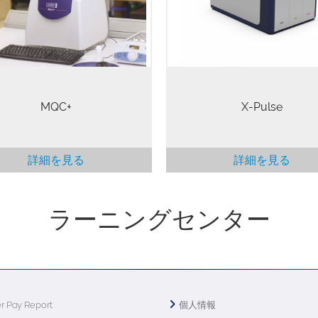
わせ、向上したスペクトル分
理することができます。NMR信
で、ラボの卓上において幅広
表面だけでなく試料のすべての
を行うことが可能です。
から生成されるため、たとえ試
不透明であっても、より正確な
が保証されます。NMR測定は決
試料にダメージを与えることが
ませんので、試料を再測定のた
MQC+
X-Pulse
保存しておくことや、他の方法
析することが可能となります。
詳細を見る
詳細を見る
ラーニングセンター
r Pay Report
個人情報