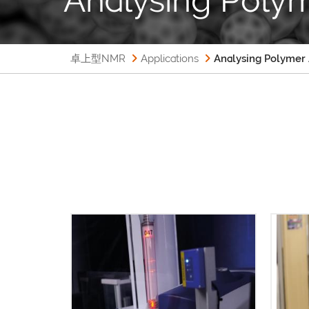
卓上型NMR
Applications
Analysing Polymer 
世界中の何千人ものユーザーが、当
MQ
社の迅速で正確な卓上型核磁気共鳴
さ
(NMR) 分析装置、MQC や MQC+ シ
素
リーズによる測定を行っています。
き、
そして、リモートや自動化が要求さ
理に
れる現在、MQC+ シリーズに対応の
用す
オートサンプラーの需要が増々高ま
ため