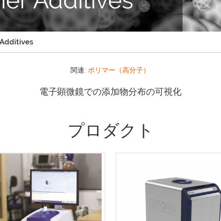
Additives
関連:
ポリマー（高分子）
電子顕微鏡での添加物分布の可視化
プロダクト
C +卓上型NMRアナライザーは、
まざまな試料中の油、水、フッ
X-Pulseは、卓上型NMRに革
、固形脂肪を測定することがで
自由度をもたらします。X-Pul
一般的には、品質保証と品質管
用して、真の広帯域 X-nuclei
使用されています。MQC +を使
フローケミストリー、反応モ
ると数秒から数分で分析できる
ング、および温度可変機能を
、大量の試料を迅速かつ効率的