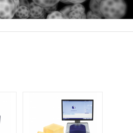
新的な
seを利
The melting profile (Solid Fat
 機能、
Content vs. temperature) is an
ニタリ
important property of edible oils
組み合
and fats used in the food industry. It