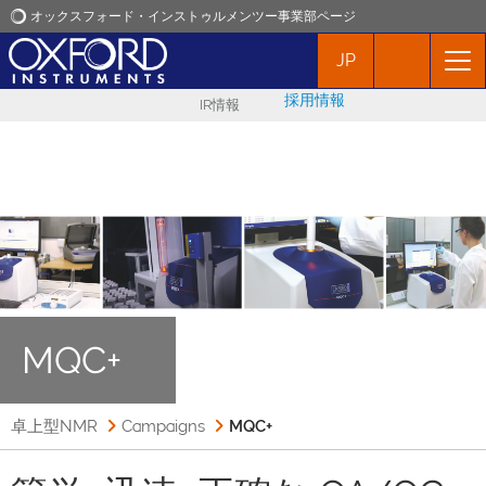
オックスフォード・インストゥルメンツー事業部ページ
JP
オックスフォード・インストゥルメンツ
採用情報
IR情報
アプリケーション
プロダクト
ニュース
イベント
MQC+
お問い合わせ
卓上型NMR
Campaigns
MQC+