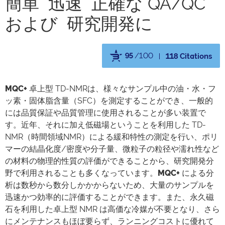
簡単 迅速 正確な QA/QC
および 研究開発に
95
/100
118 Citations
Powered by Bioz
MQC+
卓上型 TD-NMRは、様々なサンプル中の油・水・フ
ッ素・固体脂含量（SFC）を測定することができ、一般的
には品質保証や品質管理に使用されることが多い装置で
す。近年、それに加え低磁場ということを利用した TD-
NMR（時間領域NMR）による緩和特性の測定を行い、ポリ
マーの結晶化度/密度や分子量、微粒子の粒径や濡れ性など
の材料の物理的性質の評価ができることから、研究開発分
野で利用されることも多くなっています。
MQC+
による分
析は数秒から数分しかかからないため、大量のサンプルを
迅速かつ効率的に評価することができます。また、永久磁
石を利用した卓上型 NMR は高価な冷媒が不要となり、さら
にメンテナンスもほぼ要らず、ランニングコストに優れて