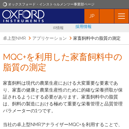
オックスフォード・インストゥルメンツー事業部ページ
JP
オックスフォード・インストゥルメンツ
採用情報
IR情報
アプリケーション
卓上型NMR
アプリケーション
家畜飼料中の脂質の測定
プロダクト
MQC+を利用した家畜飼料中の
脂質の測定
ニュース
家畜飼料は現代の農業生産における大変重要な要素であ
イベント
り、家畜の健康と農業生産性のために的確な栄養摂取が保
証されるようにする必要があります。家畜飼料中の脂質
お問い合わせ
は、飼料の製造における極めて重要な栄養管理と品質管理
パラメーターの1つです。
当社の卓上型NMRアナライザーMQC+を利用することで、