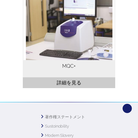
保証と品質管理に使用されています。
MQC +を使用すると数秒から数分で分析で
きるため、大量の試料を迅速かつ効率的に
処理することができます。NMR信号は表
面だけでなく試料のすべての部分から生成
されるため、たとえ試料が不透明であって
も、より正確な測定が保証されます。
NMR測定は決して試料にダメージを与え
ることがありませんので、試料を再測定の
ために保存しておくことや、他の方法で分
MQC+
析することが可能となります。
詳細を見る
著作権ステートメント
Sustainability
Modern Slavery