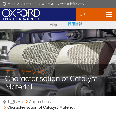
オックスフォード・インストゥルメンツー事業部ページ
JP
オックスフォード・インストゥルメンツ
採用情報
IR情報
アプリケーション
プロダクト
ニュース
アプリケーション
Characterisation of Catalyst
イベント
Material
お問い合わせ
卓上型NMR
Applications
Characterisation of Catalyst Material